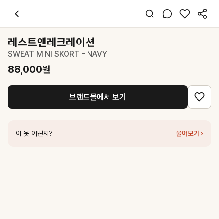
레스트앤레크레이션
SWEAT MINI SKORT - NAVY
88,000
원
스타일 태그
네이비 미니 스커트
레스트앤레크레이션
프리사이즈
SWEAT MINI SKORT - NAVY
스포티 캐주얼
데일리
88,000
원
봄 여름 가을
폴리
브랜드몰에서 보기
코디 팁
화이트 티셔츠와 스니커즈를 매치해 편안한 캐주얼룩 완성
비슷한 스타일
이 옷 어떤지?
물어보기 ›
레스트앤레크레이션
RR ARROW POINT SKIRT - NAVY
34,000
원
레스트앤레크레이션
SWEAT MINI SKORT - BLUE
88,000
원
로맨시크
RC Essential Denim Mini Skirt (Indigo)
103,200
원
레스트앤레크레이션
CORDUROY UNBALANCE SKIRT - NAVY
13
로우 클래식
Drawstring Midi Skirt_Navy
233,100
원
세터
(W) Parachute Long Skirt - Navy
125,100
원
WOOYOUNGMI
네이비 링클 미디 스커트
480,000
원