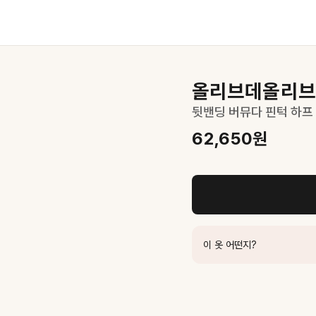
원
올리브데올리브
뒷밴딩 버뮤다 핀턱 하프 
62,650
원
리룩 완성
이 옷 어떤지?
400
원