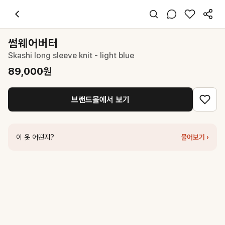
썸웨어버터
Skashi long sleeve knit - light blue
89,000
원
스타일 태그
스카이블루 니트
썸웨어버터
긴팔
Skashi long sleeve knit - light blue
레귤러핏
미니멀 클래식
89,000
원
데일리 출근
봄 가을
브랜드몰에서 보기
니트
코디 팁
화이트 팬츠나 데님과 매치하여 클린한 일상 룩 완성
이 옷 어떤지?
물어보기 ›
비슷한 스타일
썸웨어버터
Boucle Long Sleeve Knit - Light Blue
109,000
원
썸웨어버터
Poy Wool Knit - Light Blue
89,000
원
썸웨어버터
Veggie V-Neck Knit - Light Blue
109,000
원
썸웨어버터
Mohair Letter Long Sleeve Knit - Light Blue
119,000
썸웨어버터
Rokie Small Logo Knit - Light Blue
119,000
원
썸웨어버터
3rd / Henry Collar Knit - Light Blue
89,000
원