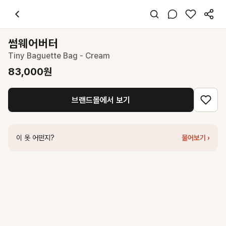
썸웨어버터
Tiny Baguette Bag - Cream
83,000
원
스타일 태그
아이보리 크로스백
썸웨어버터
프리사이즈
Tiny Baguette Bag - Cream
미니멀 클래식 시크
데일리 출근 데이트
83,000
원
봄 여름 가을 겨울
가죽
브랜드몰에서 보기
코디 팁
미니멀한 크림색 숄더백으로 어떤 복장에도 세련된 포인트를 더해보세요
비슷한 스타일
이 옷 어떤지?
물어보기 ›
썸웨어버터
mini baguette bag - cream
95,000
원
썸웨어버터
Pebble Cross Bag - Cream
119,000
원
썸웨어버터
Sophie Mini Cross Bag - Cream
96,000
원
썸웨어버터
Square Shoulder Bag - Cream
109,000
원
썸웨어버터
Vintage Belt Bag - Cream
83,000
원
썸웨어버터
Half Mini Toast Bag - Cream
88,000
원
썸웨어버터
Dear Shoulder Bag - Cream
119,000
원