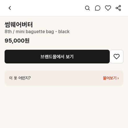
썸웨어버터
8th / mini baguette bag - black
95,000
원
스타일 태그
블랙 숄더백
썸웨어버터
프리사이즈
8th / mini baguette bag - black
미니멀 시크 클래식
데일리 출근 데이트
95,000
원
봄 여름 가을 겨울
가죽
브랜드몰에서 보기
코디 팁
미니멀한 블랙 백으로 어떤 스타일이든 세련되게 완성하세요.
비슷한 스타일
이 옷 어떤지?
물어보기 ›
썸웨어버터
demi baguette bag - dark brown
109,000
원
썸웨어버터
demi baguette bag - matt black
109,000
원
썸웨어버터
baguette bag - matt black
119,000
원
썸웨어버터
Square Shoulder Bag - Black
109,000
원
썸웨어버터
fle two-way bag - black
129,000
원
썸웨어버터
Glossy baguette bag - black
119,000
원
썸웨어버터
Pebble Cross Bag - Black
119,000
원