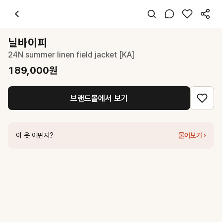
닐바이피
24N summer linen field jacket [KA]
189,000
원
스타일 태그
베이지 자켓
닐바이피
오버핏
24N summer linen field jacket [KA]
미니멀 캐주얼 클래식
데일리 출근
189,000
원
봄 여름
린넨
브랜드몰에서 보기
코디 팁
화이트 원피스와 매치해 시원하고 우아한 여름 출근룩 완성
비슷한 스타일
이 옷 어떤지?
물어보기 ›
닐바이피
24N summer linen field jacket [BE]
189,000
원
닐바이피
24N summer linen roomy jacket [BE]
189,000
원
닐바이피
25N linen collarless minimal jacket [BE]
189,000
원
닐바이피
25N summer relax-fit linen jacket [S/BR]
189,000
원
닐바이피
25SN vintage casual crop jacket [P/BE]
189,000
원
닐바이피
24N linen blouse jacket [NA]
129,000
원
아틀리에 나인
(JK-3020)SANDY LIGHT WRINKLE JACKET
107,