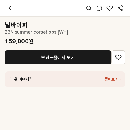
닐바이피
23N summer corset ops [WH]
159,000
원
스타일 태그
화이트 미디 원피스
닐바이피
반팔
23N summer corset ops [WH]
레귤러핏
미니멀 페미닌
159,000
원
데일리 데이트
여름
브랜드몰에서 보기
면 폴리
코디 팁
화이트 원피스 하나로 완성하는 미니멀 여름 룩, 샌들이나 화이트 스니
이 옷 어떤지?
물어보기 ›
비슷한 스타일
닐바이피
25N pin-tuck long ops [WH]
179,000
원
닐바이피
Pleats point ops White [N6SOP02]
179,000
원
닐바이피
25N summer belted long ops [WH]
189,000
원
닐바이피
24SN urban volume ops [WH]
179,000
원
닐바이피
25SN pleats long ops [WH]
179,000
원
올리브데올리브
슬리브리스 빅포켓 스트링 원피스 OW5MO6030
97,