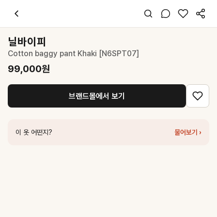
닐바이피
Cotton baggy pant Khaki [N6SPT07]
99,000
원
스타일 태그
카키 팬츠
닐바이피
오버핏
Cotton baggy pant Khaki [N6SPT07]
캐주얼 미니멀
데일리 여행
99,000
원
봄 가을
면
브랜드몰에서 보기
코디 팁
데님 재킷과 스트라이프 티를 매치해 캐주얼한 레이어드룩을 완성해보세
비슷한 스타일
이 옷 어떤지?
물어보기 ›
닐바이피
Semi curved casual pant Khaki [N6SPT03]
119,000
원
닐바이피
Casual baggy pants [KA]
109,000
원
닐바이피
24WN cotton baggy pants [SK/BR]
99,000
원
닐바이피
23SN cotton baggy pants [KA]
97,000
원
닐바이피
23FN cotton baggy pants [3colors]
97,000
원
닐바이피
25FN cotton baggy pants [S/BR]
99,000
원
닐바이피
25FN cotton baggy pants [BE]
99,000
원