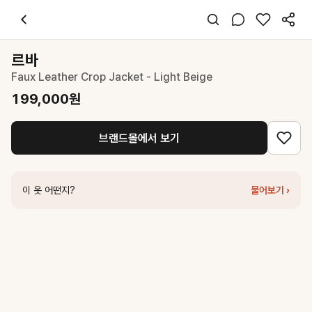
르바
Faux Leather Crop Jacket - Light Beige
199,000
원
스타일 태그
베이지 자켓
르바
레귤러핏
Faux Leather Crop Jacket - Light Beige
미니멀 시크
데일리 데이트 출근
199,000
원
봄 가을
가죽
브랜드몰에서 보기
코디 팁
화이트 와이드 팬츠나 미디 스커트와 매치해 모던하고 세련된 레더 룩 완
비슷한 스타일
이 옷 어떤지?
물어보기 ›
드파운드
gold button work jacket - light beige
298,000
원
시티브리즈
레더 워크 자켓_2COLORS
70,000
원
마가린핑거스
RIVET WASHED FAKE LEATHER JACKET (BEIGE)
르바
Faux Leather Half Jacket Camel
239,000
원
닐바이피
Tweed crop jacket Beige [N6SJK04]
189,000
원
마조네
COTTON PLEATS BOMBER JACKET_SOFT GREIGE
19
드로우핏
트리밍 브이넥 부클 트위드 자켓 [L.BEIGE]
69,650
원