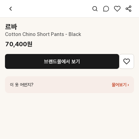
르바
Cotton Chino Short Pants - Black
70,400
원
스타일 태그
블랙 쇼츠
르바
오버핏
Cotton Chino Short Pants - Black
미니멀 캐주얼
데일리 여행
70,400
원
여름
면
브랜드몰에서 보기
코디 팁
아이보리 반팔 니트와 블랙 샌들로 미니멀한 여름 무드를 완성해보세요.
비슷한 스타일
이 옷 어떤지?
물어보기 ›
르바
Essential Cotton Half Pants - Black
79,200
원
르바
Cotton Chino Short Pants - White
88,000
원
르바
Essential Cotton Half Pants - Beige
79,200
원
르바
Essential Cotton Half Pants - Off White
79,200
원
닐바이피
Summer cotton half pant Black [N6MPT07]
89,000
원
세터
(W) Pocket Cotton Chino Shorts - Black
92,650
원
르바
Whenever Cotton Short Pants - Black
79,200
원