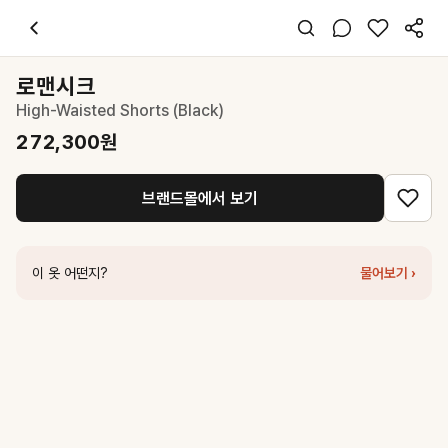
로맨시크
High-Waisted Shorts (Black)
272,300
원
스타일 태그
블랙 쇼츠
로맨시크
슬림핏
High-Waisted Shorts (Black)
걸리시 클래식
데이트 파티
272,300
원
봄 가을
울
브랜드몰에서 보기
코디 팁
블랙 튜브탑이나 크롭 니트와 매치하고 블랙 힐을 더해 시크한 파티룩을
비슷한 스타일
이 옷 어떤지?
물어보기 ›
로맨시크
Romantic Braid Tweed Shorts (Black)
127,200
원
로맨시크
Lace Check Tweed Short Pants (Black)
170,100
원
레스트앤레크레이션
LOW RISE BUTTON SKORT - BROWN
155,
로맨시크
Lace cancan shorts (Black)
111,200
원
로맨시크
Satin Band Shorts (Black)
223,300
원
로맨시크
Check Sailor Shorts (White)
230,300
원
로맨시크
Contrast Luxe Shorts (Black)
251,300
원