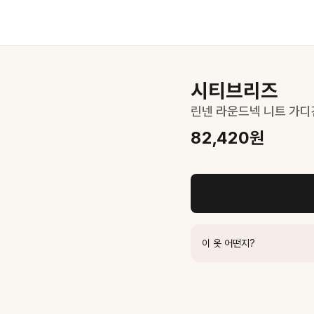
시티브리즈
린넨 라운드넥 니트 가디
82,420
원
한 봄 룩 완성
이 옷 어떤지?
,000
원
400
원