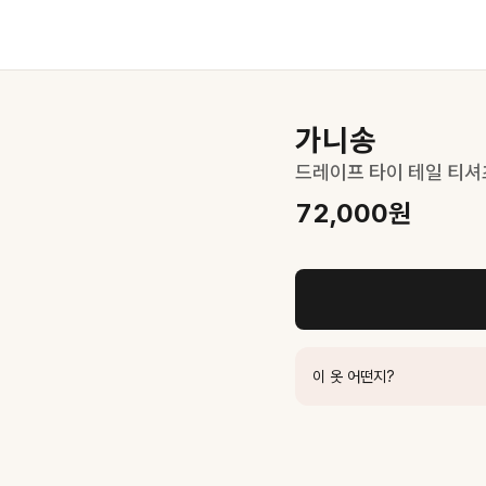
가니송
드레이프 타이 테일 티셔
72,000
원
 포인트를 더해보세요.
41,700
원
이 옷 어떤지?
ACK
68,000
원