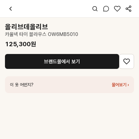
올리브데올리브
카울넥 타이 블라우스 OW6MB5010
125,300
원
스타일 태그
그레이 블라우스
올리브데올리브
반팔
카울넥 타이 블라우스 OW6MB5010
레귤러핏
미니멀 시크 페미닌
125,300
원
데일리 출근 데이트
봄 여름
브랜드몰에서 보기
폴리
코디 팁
블랙 슬랙스나 와이드 팬츠와 매치해 시크한 오피스룩 완성
이 옷 어떤지?
물어보기 ›
비슷한 스타일
마우솔레움
Flirt String Shirring T-Shirt - Melange Grey
39,500
원
올리브데올리브
스퀘어넥 레이어드 시스루 블라우스 OW6MB4590
1
올리브데올리브
시어 스트라이프 셔츠 OW5MB3630
80,550
원
아틀리에 나인
(BL-4429)LACE TRIM VOLUME SLEEVE PEASA
마우솔레움
String Tie Double Button Blouse - Grey
135,150
원
마우솔레움
Dew Crape Muffler Sleeveless Top - Grey
64,500
원