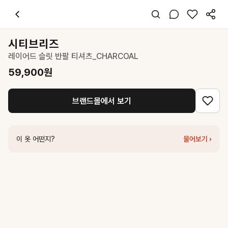
시티브리즈
레이어드 슬릿 반팔 티셔츠_CHARCOAL
59,900
원
스타일 태그
차콜 티셔츠
시티브리즈
반팔
레이어드 슬릿 반팔 티셔츠_CHARCOAL
슬림핏
캐주얼 시크
59,900
원
데일리 데이트
봄 여름
브랜드몰에서 보기
면
코디 팁
차콜 티셔츠에 카키 와이드 팬츠와 스니커즈를 매치해 시크한 스트릿 무
이 옷 어떤지?
물어보기 ›
비슷한 스타일
인사일런스
레이어드 피그먼트 티셔츠 CHARCOAL
52,200
원
시티브리즈
플라워 그래픽 루즈핏 반팔 티셔츠_2COLORS
54,900
원
인사일런스
핀턱 드레이프 슬리브리스 CHARCOAL
52,200
원
네세서리
Crew Neck Tank Top (Charcoal)
32,000
원
인사일런스
프린지 스터드 티셔츠 CHARCOAL
74,700
원
르바
Crew-neck Sleeveless Top - Fade Charcoal
39,200
원