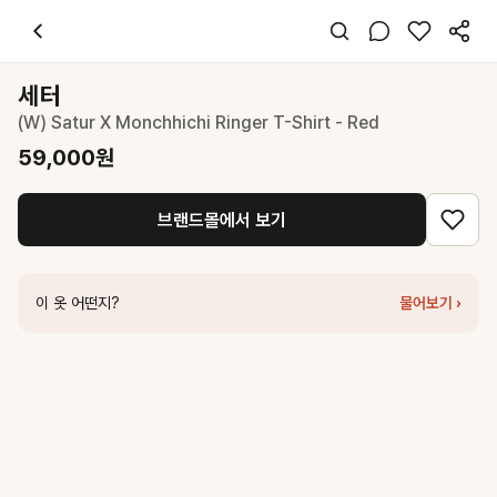
세터
(W) Satur X Monchhichi Ringer T-Shirt - Red
59,000
원
스타일 태그
와인 티셔츠
세터
반팔
(W) Satur X Monchhichi Ringer T-Shirt - Red
슬림핏
캐주얼 걸리시
59,000
원
데일리
봄 여름
브랜드몰에서 보기
면
코디 팁
베이지 카고 팬츠나 데님 쇼츠와 매치해 레트로 캐주얼 룩 완성
이 옷 어떤지?
물어보기 ›
비슷한 스타일
세터
(W) Satur X Monchhichi Ringer T-Shirt - Black
59,000
원
세터
(W) Satur X Monchhichi Ringer T-Shirt - Cream
59,000
원
세터
(W) Satur X Monchhichi Saturday Mood T-Shirt - Cream
6
세터
Satur X Monchhichi Stripe T-Shirt - Red
79,000
원
세터
(W) Essential Slim Fit T-Shirt - Red
53,100
원
세터
(W) Satur X Monchhichi Graphic Half Shirt - Cream
129,00