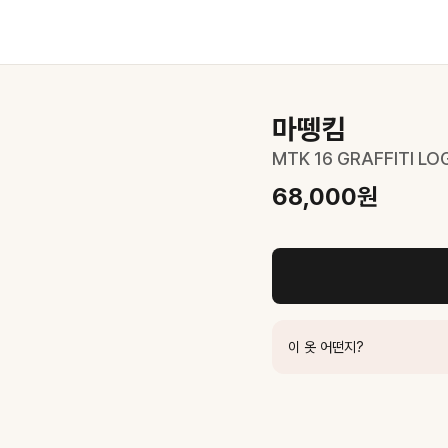
8,000
원
마뗑킴
MTK 16 GRAFFITI L
68,000
원
요.
원
47,600
원
이 옷 어떤지?