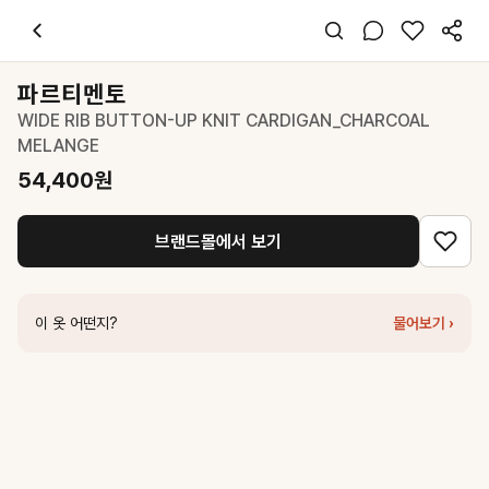
파르티멘토
WIDE RIB BUTTON-UP KNIT CARDIGAN_CHARCO
스타일 태그
차콜 카디건
파르티멘토
긴팔
WIDE RIB BUTTON-UP KNIT CARDIGAN_CHARCOAL
오버핏
MELANGE
미니멀 캐주얼
데일리 출근 데이트
54,400
원
봄 가을
니트
브랜드몰에서 보기
코디 팁
차콜 카디건을 화이트 이너와 슬림 데님에 매치해 시크한 일상룩 완성
비슷한 스타일
이 옷 어떤지?
물어보기 ›
파르티멘토
93 JACQUARD SHEER KNIT CARDIGAN_CHARCOA
파르티멘토
CUT-OUT WRAP KNIT CARDIGAN_CHARCOAL
61,2
로우 클래식
Snap Button Cardigan_Charcoal
299,000
원
마뗑킴
SIDE BUTTON POINT OVERFIT CARDIGAN IN CHARC
파르티멘토
BOUCLE SHIRT-HEM LAYERED CARDIGAN_CHAR
파르티멘토
WIDE RIB BUTTON-UP KNIT CARDIGAN_LIGHT G