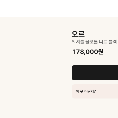
오르
워셔블 울코튼 니트 블랙
178,000
원
 얇은 셔츠를 레이어드해 세련미를 더해보세요.
이 옷 어떤지?
4,600
원
83,300
원