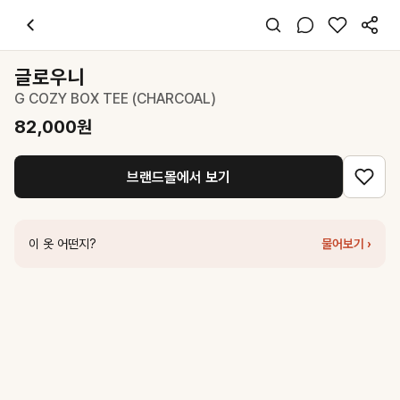
글로우니
G COZY BOX TEE (CHARCOAL)
82,000
원
스타일 태그
차콜 티셔츠
글로우니
반팔
G COZY BOX TEE (CHARCOAL)
오버핏
미니멀 캐주얼
82,000
원
데일리
봄 여름
브랜드몰에서 보기
면
코디 팁
차콜 박시 티에 와이드 데님 팬츠와 흰 스니커즈를 매치해 깔끔한 캐주얼
이 옷 어떤지?
물어보기 ›
비슷한 스타일
글로우니
G SLIM TEE (CHARCOAL)
48,000
원
글로우니
G CLASSIC FITTED TEE (CHARCOAL)
44,000
원
글로우니
G BABY TEE (CHARCOAL)
42,000
원
글로우니
G COZY BOX TEE (MELANGE GRAY)
82,000
원
커버낫
우먼 크롭 오버핏 코사지 티셔츠 Charcoal
31,500
원
글로우니
G CLASSIC CAMISOLE (CHARCOAL)
36,000
원