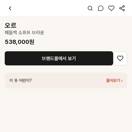
오르
패들백 소프트 브라운
538,000
원
스타일 태그
차콜 숄더백
오르
레귤러핏
패들백 소프트 브라운
미니멀 시크 오피스
데일리 출근 데이트
538,000
원
봄 가을
가죽
브랜드몰에서 보기
코디 팁
베이지 터틀넥 니트와 다크 브라운 슬랙스에 매치해 모노톤 미니멀 룩 완
비슷한 스타일
이 옷 어떤지?
물어보기 ›
아틀리에 나인
(CD-2230)ESSENTIAL CASHMERE BASIC CARD
오르
커비백 미디엄 블랙
698,000
원
오르
하이넥 셔링 블라우스 다크그레이
218,000
원
세터
Orta Shoulder Bag - Charcoal
109,850
원
아틀리에 나인
(T-7125)ESSENTIAL CASHMERE DEEP V-NECK 
세터
Classic Boat Bag - Charcoal
170,100
원
던스트
STRAIGHT SLACKS CHARCOAL GREY_UDPA6A202CG