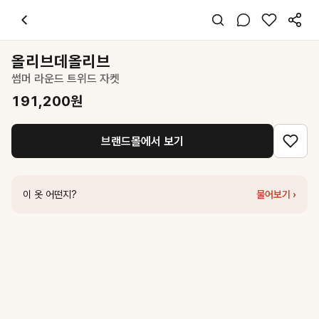
올리브데올리브
썸머 라운드 트위드 자켓
191,200
원
스타일 태그
네이비 자켓
올리브데올리브
레귤러핏
썸머 라운드 트위드 자켓
클래식 페미닌 오피스
데일리 출근 데이트
191,200
원
봄 여름
기타
브랜드몰에서 보기
코디 팁
스트라이프 니트 이너와 라이트 블루 데님 팬츠로 여름 트위드 자켓의 클
비슷한 스타일
이 옷 어떤지?
물어보기 ›
시티브리즈
트위드 스퀘어넥 반팔 자켓_NAVY
219,900
원
던스트
UNISEX CLASSIC LINEN JACKET NAVY_UDJA6B121N2
시티브리즈
코듀로이 테일러드 자켓_NAVY
60,000
원
마르디 메크르디
CLASSIC SINGLE JACKET_NAVY
312,000
원
올리브데올리브
썸머 트위드 스퀘어 자켓 OW6MJ4510
207,200
원
닐바이피
Vintage field half jacket Navy [N6SCT06]
219,000
원
마르디 메크르디
WOOL OVERSIZED SINGLE JACKET_NAVY
398