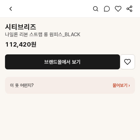
시티브리즈
나일론 리본 스트랩 롱 원피스_BLACK
112,420
원
스타일 태그
블랙 롱 원피스
시티브리즈
슬립
나일론 리본 스트랩 롱 원피스_BLACK
레귤러핏
미니멀 시크
112,420
원
데일리 데이트
여름
브랜드몰에서 보기
폴리
코디 팁
블랙 슬립 원피스에 화이트 스니커즈와 미니 크로스백을 매치해 시크하면
이 옷 어떤지?
물어보기 ›
비슷한 스타일
시티브리즈
저지 배색 슬리브리스 롱 원피스_BLACK
149,900
원
시티브리즈
슬리브리스 스트링 롱 원피스_BLACK
139,900
원
르셉템버
LONG SCALLOPED DRESS [BLACK]
259,000
원
시티브리즈
레이어드 레이스 롱 원피스_BLACK
159,900
원
시티브리즈
스퀘어넥 오프숄더 반팔 원피스_BLACK
139,900
원
오르
고밀도 슬리브리스 원피스
198,000
원