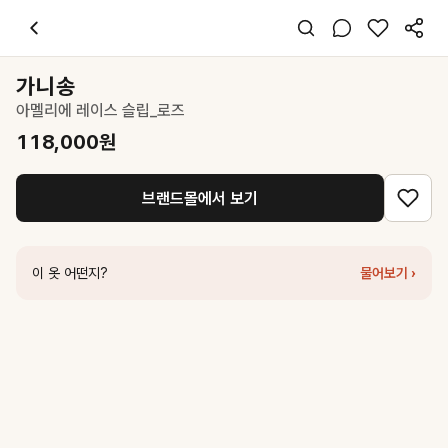
가니송
아멜리에 레이스 슬립_로즈
118,000
원
스타일 태그
핑크 미디 원피스
가니송
슬립
아멜리에 레이스 슬립_로즈
레귤러핏
페미닌 걸리시
118,000
원
데일리 데이트
여름
브랜드몰에서 보기
실크 기타
코디 팁
화이트 카디건과 레이스업 샌들을 매치해 로맨틱한 슬립 드레스 룩을 완
이 옷 어떤지?
물어보기 ›
비슷한 스타일
가니송
아멜리에 레이스 슬립_스톰
118,000
원
가니송
아멜리에 오간자 원피스_로즈
173,000
원
시눈
Gingham Dress (Pink)
138,000
원
올리브데올리브
썸머 슬리브리스 셔링 원피스 OH5MO6040
104,650
레스트앤레크레이션
KNIT LONG DRESS - PINK
79,000
원
로맨시크
Peach Shirring Dress (Coral)
207,200
원