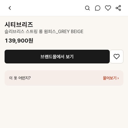
시티브리즈
슬리브리스 스트링 롱 원피스_GREY BEIGE
139,900
원
스타일 태그
베이지 롱 원피스
시티브리즈
슬리브리스
슬리브리스 스트링 롱 원피스_GREY BEIGE
레귤러핏
미니멀 캐주얼
139,900
원
데일리 여행 데이트
여름
브랜드몰에서 보기
폴리
코디 팁
블루 니트 베스트를 어깨에 걸쳐 컬러 포인트를 주고, 슬리퍼나 샌들로 
이 옷 어떤지?
물어보기 ›
비슷한 스타일
시티브리즈
나일론 리본 스트랩 롱 원피스_WHITE
112,420
원
신스덴
올리아 베이지 롱원피스
176,000
원
아틀리에 나인
(OP-6266)WRINKLE SLEVESESS LONG ONE PI
닐바이피
Pin-tuck long ops Blue/ST [N6MOP02]
179,000
원
르바
Arc Sleeveless Dress - Whisper Blue
127,200
원
신스덴
깅엄체크 스트랩 롱원피스 베이지
139,000
원