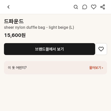
드파운드
sheer nylon duffle bag - light beige (L)
15,600
원
스타일 태그
아이보리 토트백
드파운드
레귤러핏
sheer nylon duffle bag - light beige (L)
캐주얼 미니멀
데일리 여행
15,600
원
봄 여름
폴리
브랜드몰에서 보기
코디 팁
핑크 셔츠나 화이트 티셔츠에 매치해 가벼운 여행룩을 완성해보세요.
비슷한 스타일
이 옷 어떤지?
물어보기 ›
드파운드
sheer nylon backpack - light beige
19,600
원
드파운드
pino bag (suede) - light beige (L)
158,000
원
드파운드
sheer nylon duffle bag - light beige (M)
46,400
원
드파운드
pino bag (hobo) - ivory (L)
108,000
원
마조네
ROSE PATCH ECO BAG_LIGHT PINK
72,000
원
드파운드
pino bag (suede) - light beige (M)
138,000
원
던스트
NYLON BOSTON TOTE BAG BEIGE_UDBA6E212I2
129