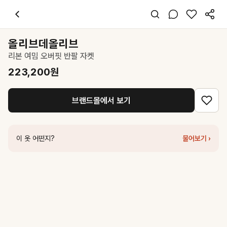
올리브데올리브
리본 여밈 오버핏 반팔 자켓
223,200
원
스타일 태그
블랙 자켓
올리브데올리브
오버핏
리본 여밈 오버핏 반팔 자켓
미니멀 시크 오피스
데일리 출근 데이트
223,200
원
봄 여름
폴리
브랜드몰에서 보기
코디 팁
블랙 와이드 팬츠와 셋업으로 연출하거나 화이트 슬랙스와 매치해 시크한
비슷한 스타일
이 옷 어떤지?
물어보기 ›
올리브데올리브
어깨 끈장식 썸머 반팔 블라우스 OH6XB5920
76,30
인사일런스
글로시 포우 레더 자켓 BLACK
176,400
원
마우솔레움
Emma String Off Shoulder Half-Sleeve Jacket - Blac
르셉템버
COLLARLESS LEATHER JACKET [BLACK]
790,000
원
로우 클래식
Classic Short Jacket_Black
349,000
원
오르
시티 엘 자켓 블랙
258,000
원
던스트
UNISEX 3 BUTTON WOOL BLAZER BLACK_UDJA6A10