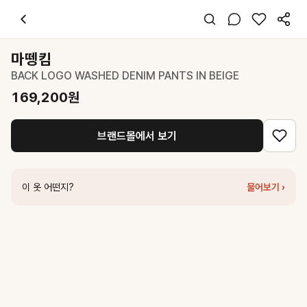
마뗑킴
BACK LOGO WASHED DENIM PANTS IN BEIGE
169,20
스타일 태그
베이지 데님
마뗑킴
오버핏
BACK LOGO WASHED DENIM PANTS IN BEIGE
캐주얼 스트릿
데일리 여행
169,200
원
봄 가을
데님
브랜드몰에서 보기
코디 팁
화이트 크롭 티셔츠와 매치하고 슬리퍼나 로퍼로 마무리하면 감각적인 캐
비슷한 스타일
이 옷 어떤지?
물어보기 ›
마뗑킴
BACK PINTUCK WAISTLESS DENIM PANTS FOR MEN I
마뗑킴
SIDE TAB WASHED COTTON PANTS IN BEIGE
124,60
마뗑킴
UNBALANCE CUT POINT VINTAGE COTTON PANTS IN
마뗑킴
VINTAGE PAINTING CARPENTER PANTS FOR MEN IN 
파르티멘토
WASHED UTILITY PANTS_BEIGE
83,300
원
네세서리
Cotton Dyeing Denim Pants (Beige)
108,000
원
글로우니
THE SAVANNA JEANS (BEIGE)
128,000
원