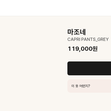
마조네
CAPRI PANTS_GREY
119,000
원
95,200
원
UDPA6A201CG
113,100
원
이 옷 어떤지?
K
113,100
원
원