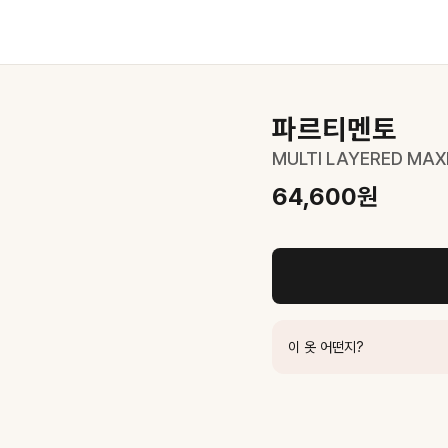
파르티멘토
MULTI LAYERED MAXI
64,600
원
 룩 완성
0
원
0
원
원
이 옷 어떤지?
원
600
원
00
원
,000
원