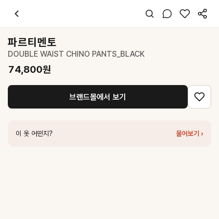
파르티멘토
DOUBLE WAIST CHINO PANTS_BLACK
74,800
원
스타일 태그
블랙 팬츠
파르티멘토
오버핏
DOUBLE WAIST CHINO PANTS_BLACK
캐주얼 스트릿
데일리 출근 데이트
74,800
원
봄 가을
면 폴리
브랜드몰에서 보기
코디 팁
화이트 크롭 티셔츠와 매치하고 블랙 로퍼를 더해 체크 더블 웨이스트 디
비슷한 스타일
이 옷 어떤지?
물어보기 ›
파르티멘토
WASHED DOUBLE-LAYER PANTS_BLACK
90,100
더라우스트
스트링 포인트 핀턱 밴딩 팬츠 BLACK
109,000
원
르바
French Wide Chino Pants - Black
143,200
원
파르티멘토
LAYERED HEM SWEATPANTS_BLACK
58,700
원
파르티멘토
GATHERED WAIST CARGO PANTS_BLACK
98,600
파르티멘토
WASHED DRAWSTRING CHINO PANTS_BLACK
83
네세서리
Wide Pleated Banding Pants (Black)
138,000
원