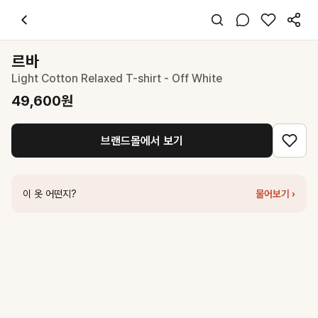
르바
Light Cotton Relaxed T-shirt - Off White
49,600
원
스타일 태그
화이트 티셔츠
르바
긴팔
Light Cotton Relaxed T-shirt - Off White
오버핏
미니멀 캐주얼
49,600
원
데일리
봄 가을
브랜드몰에서 보기
면
코디 팁
블랙 레깅스나 와이드 팬츠와 매치해 심플하고 루즈한 무드를 완성하세요
이 옷 어떤지?
물어보기 ›
비슷한 스타일
르바
Off Shoulder Terry T-shirt - Off White
49,600
원
르바
Boyfit Cap Sleeve T-shirt - Black
39,200
원
마우솔레움
Lakin Laced T-Shirt - White
39,500
원
르바
Basic Round Cotton T-Shirt - White
45,000
원
르바
Unbalanced Off-shoulder T-shirt - Snow White
39,200
원
르바
Relaxed Shoulder Sleeveless T-shirt - Off White
57,600
원