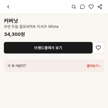
커버낫
우먼 두들 클로버하트 티셔츠 White
34,300
원
스타일 태그
화이트 티셔츠
커버낫
반팔
우먼 두들 클로버하트 티셔츠 White
오버핏
캐주얼
34,300
원
데일리 데이트 여행
봄 여름
브랜드몰에서 보기
면
코디 팁
데님 팬츠나 미니스커트와 매치하면 귀여운 캐주얼룩 완성
이 옷 어떤지?
물어보기 ›
비슷한 스타일
커버낫
우먼 두들 클로버하트 티셔츠 Light Lime
34,300
원
커버낫
우먼 크롭 클로버하트 패치워크 티셔츠 White
39,200
원
커버낫
우먼 두들 터틀 티셔츠 White
34,300
원
커버낫
우먼 오버핏 빈티지 그래픽 티셔츠 White
53,100
원
커버낫
우먼 클로버하트 링거 티셔츠 White
34,300
원
커버낫
우먼 스몰 클로버하트 티셔츠 White
31,500
원