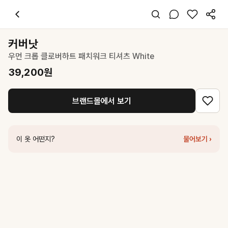
커버낫
우먼 크롭 클로버하트 패치워크 티셔츠 White
39,200
원
스타일 태그
화이트 티셔츠
커버낫
반팔
우먼 크롭 클로버하트 패치워크 티셔츠 White
오버핏
캐주얼 미니멀
39,200
원
데일리 데이트 여행
봄 여름
브랜드몰에서 보기
면
코디 팁
하이웨스트 데님과 매치하면 청순한 여름 데일리룩 완성
이 옷 어떤지?
물어보기 ›
비슷한 스타일
커버낫
우먼 크롭 스티치 티셔츠 White
27,300
원
커버낫
우먼 쿨 코튼 스몰 클로버하트 티셔츠 White
31,500
원
커버낫
우먼 쿠퍼 로고 아이스 크롭 티셔츠 White
34,300
원
커버낫
우먼 두들 클로버하트 티셔츠 White
34,300
원
커버낫
우먼 스몰 클로버하트 티셔츠 White
31,500
원
커버낫
우먼 크롭 오버핏 코사지 티셔츠 White
31,500
원