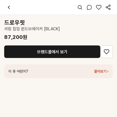
드로우핏
셔링 집업 윈드브레이커 [BLACK]
87,200
원
스타일 태그
블랙 점퍼
드로우핏
오버핏
셔링 집업 윈드브레이커 [BLACK]
미니멀 캐주얼
데일리 출근
87,200
원
봄 가을
폴리
브랜드몰에서 보기
코디 팁
화이트 스커트와 매칭하면 모노톤 무드의 세련된 캐주얼룩 완성
비슷한 스타일
이 옷 어떤지?
물어보기 ›
드로우핏
울 레글런 크롭 블루종 [BLACK]
127,200
원
닐바이피
24SN spring blouson jacket [BK]
189,000
원
드로우핏
오버핏 집업 윈드브레이커 [WHITE]
59,500
원
닐바이피
25N summer crop blouson [WH]
179,000
원
닐바이피
25SN leather zip-up blouson jacket [BK]
259,000
원
던스트
UNISEX SUMMER BREEZE WINDBREAKER BLACK_UD
마뗑킴
LAYERED POINT STRING LIGHT JUMPER IN BLACK
25