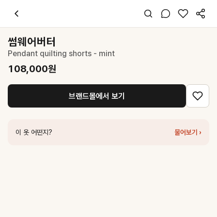
썸웨어버터
Pendant quilting shorts - mint
108,000
원
스타일 태그
그린 쇼츠
썸웨어버터
레귤러핏
Pendant quilting shorts - mint
캐주얼 스포티
데일리
108,000
원
여름
폴리
브랜드몰에서 보기
코디 팁
화이트 티셔츠나 베이지 크롭탑과 매치하여 시원한 여름 룩 완성
비슷한 스타일
이 옷 어떤지?
물어보기 ›
세터
Side Tuck Curved Bermuda Pants - Mint
70,850
원
마뗑킴
MESH NYLON SHORTS FOR MEN IN MINT
158,000
원
커버낫
우먼 스웻 쇼츠 그린
59,000
원
썸웨어버터
Back Wave Logo Sweat Shorts - Lime
56,700
원
르바
Classic Staple Denim Shorts - Irish Mint
71,200
원
드파운드
dpwd sweat shorts - green
85,000
원
커버낫
우먼 경량 나일론 쇼츠 Light Green
41,300
원