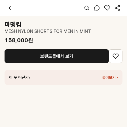
마뗑킴
MESH NYLON SHORTS FOR MEN IN MINT
158,000
원
스타일 태그
그린 쇼츠
마뗑킴
오버핏
MESH NYLON SHORTS FOR MEN IN MINT
캐주얼 스포티
데일리 여행
158,000
원
여름
폴리
브랜드몰에서 보기
코디 팁
화이트 크롭 티셔츠와 스니커즈로 매치하면 산뜻한 여름 캐주얼 룩 완성
비슷한 스타일
이 옷 어떤지?
물어보기 ›
세터
Side Tuck Curved Bermuda Pants - Mint
70,850
원
마뗑킴
MESH NYLON SHORTS FOR MEN IN LIGHT BLUE
158
커버낫
우먼 스웻 쇼츠 그린
59,000
원
썸웨어버터
Back Wave Logo Sweat Shorts - Lime
56,700
원
썸웨어버터
Pendant quilting shorts - mint
108,000
원
커버낫
우먼 경량 나일론 쇼츠 Light Green
41,300
원
레스트앤레크레이션
COLORATION SWIM SHORTS - DARK GRE