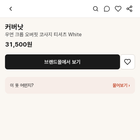
커버낫
우먼 크롭 오버핏 코사지 티셔츠 White
31,500
원
스타일 태그
화이트 티셔츠
커버낫
반팔
우먼 크롭 오버핏 코사지 티셔츠 White
오버핏
미니멀 걸리시
31,500
원
데일리 데이트 여행
봄 여름
브랜드몰에서 보기
면
코디 팁
하이웨이스트 팬츠와 매치하면 트렌디한 크롭 룩 완성
이 옷 어떤지?
물어보기 ›
비슷한 스타일
커버낫
우먼 크롭 클로버하트 패치워크 티셔츠 White
39,200
원
커버낫
우먼 크롭 슬릿 티셔츠 White
31,500
원
커버낫
우먼 스몰 클로버하트 티셔츠 White
31,500
원
커버낫
우먼 아이스 스트링 크롭 반팔티 White
34,300
원
커버낫
우먼 크롭 오버핏 코사지 티셔츠 Cream
31,500
원
커버낫
우먼 크롭 스티치 티셔츠 White
27,300
원